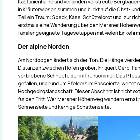
Kastanienhaine und verbinden verstreute Bergbauernhö
in Kräuterwiesen summen und blickt auf die Obst- und
Teil ein Traum: Speck, Käse, Schüttelbrot und, zur ri
erstmals eine Wanderung über den Meraner Höhenweg 
familiengeeignete Tagesetappen mit vielen Einkehrm
Der alpine Norden
Am Nordbogen ändert sich der Ton. Die Hänge werden r
Distanzen zwischen Höfen größer. Ihr quert Geröllfl
verbliebene Schneefelder im Frühsommer. Das Pfossen
gefallen, und rund um Pfelders im Passeiertal weitet si
Hochgebirgslandschaft. Dieser Abschnitt ist nicht ex
für den Tritt. Wer Meraner Höhenweg wandern ernst m
Sonnenseite und kernige Schattenseite.