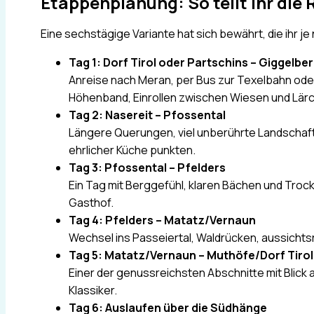
Etappenplanung: So teilt ihr die 
Eine sechstägige Variante hat sich bewährt, die ihr j
Tag 1: Dorf Tirol oder Partschins – Giggelber
Anreise nach Meran, per Bus zur Texelbahn ode
Höhenband, Einrollen zwischen Wiesen und Lär
Tag 2: Nasereit – Pfossental
Längere Querungen, viel unberührte Landschaft,
ehrlicher Küche punkten.
Tag 3: Pfossental – Pfelders
Ein Tag mit Berggefühl, klaren Bächen und Troc
Gasthof.
Tag 4: Pfelders – Matatz/Vernaun
Wechsel ins Passeiertal, Waldrücken, aussichts
Tag 5: Matatz/Vernaun – Muthöfe/Dorf Tirol
Einer der genussreichsten Abschnitte mit Blick 
Klassiker.
Tag 6: Auslaufen über die Südhänge