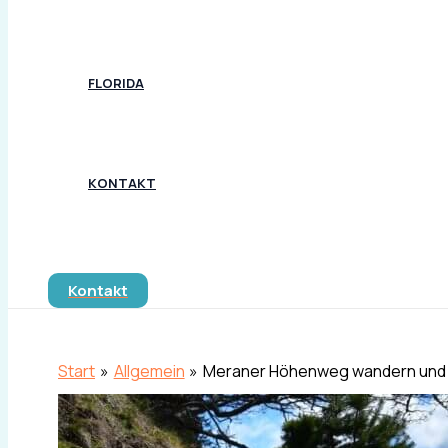
FLORIDA
KONTAKT
Suchen
Kontakt
Start
Allgemein
Meraner Höhenweg wandern und