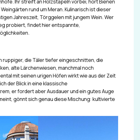
fe. Ihr streift an Holzstapeln vorbei, hört Bienen
 Weingärten rund um Meran. Kulinarisch ist dieser
chtigen Jahreszeit, Törggelen mit jungem Wein. Wer
probiert, findet hier entspannte,
öglichkeiten.
uppiger, die Täler tiefer eingeschnitten, die
anken, alte Lärchenwiesen, manchmal noch
tal mit seinen urigen Höfen wirkt wie aus der Zeit
ch der Blick in eine klassische
trem, er fordert aber Ausdauer und ein gutes Auge
eint, gönnt sich genau diese Mischung: kultivierte