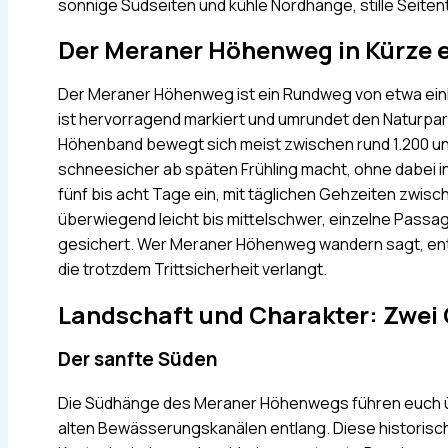
sonnige Südseiten und kühle Nordhänge, stille Seiten
Der Meraner Höhenweg in Kürze e
Der Meraner Höhenweg ist ein Rundweg von etwa einh
ist hervorragend markiert und umrundet den Naturpa
Höhenband bewegt sich meist zwischen rund 1.200 un
schneesicher ab späten Frühling macht, ohne dabei ins
fünf bis acht Tage ein, mit täglichen Gehzeiten zwis
überwiegend leicht bis mittelschwer, einzelne Passa
gesichert. Wer Meraner Höhenweg wandern sagt, ent
die trotzdem Trittsicherheit verlangt.
Landschaft und Charakter: Zwei 
Der sanfte Süden
Die Südhänge des Meraner Höhenwegs führen euch üb
alten Bewässerungskanälen entlang. Diese historis