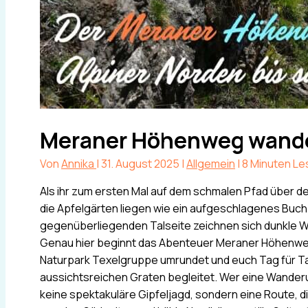
Meraner Höhenweg wande
Von
Annika
|
31. August 2025
|
Allgemein
|
8 Minuten Le
Als ihr zum ersten Mal auf dem schmalen Pfad über de
die Apfelgärten liegen wie ein aufgeschlagenes Buch
gegenüberliegenden Talseite zeichnen sich dunkle W
Genau hier beginnt das Abenteuer Meraner Höhenw
Naturpark Texelgruppe umrundet und euch Tag für 
aussichtsreichen Graten begleitet. Wer eine Wand
keine spektakuläre Gipfeljagd, sondern eine Route, die