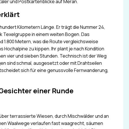
täler und Postkartenblicke auf Meran.
rklärt
undert Kilometern Länge. Er trägt die Nummer 24,
rk Texelgruppe in einem weiten Bogen. Das
d 1.800 Metern, was die Route vergleichsweise
 Hochalpine zu kippen. Ihr plant je nach Kondition
chen vier und sieben Stunden. Technisch ist der Weg
gen sind schmal, ausgesetzt oder mit Drahtseilen
scheidet sich für eine genussvolle Fernwanderung,
Gesichter einer Runde
er terrassierte Wiesen, durch Mischwälder und an
chen Waalwege verlaufen fast waagrecht, säumen