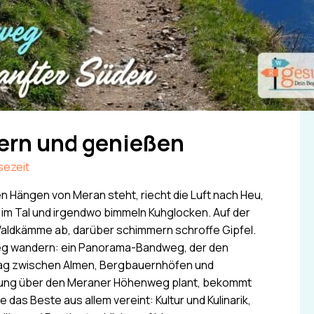
rn und genießen
sezeit
n Hängen von Meran steht, riecht die Luft nach Heu,
 im Tal und irgendwo bimmeln Kuhglocken. Auf der
aldkämme ab, darüber schimmern schroffe Gipfel.
eg wandern: ein Panorama-Bandweg, der den
Tag zwischen Almen, Bergbauernhöfen und
erung über den Meraner Höhenweg plant, bekommt
 das Beste aus allem vereint: Kultur und Kulinarik,