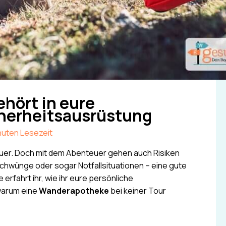
ehört in eure
herheitsausrüstung
nuten Lesezeit
uer. Doch mit dem Abenteuer gehen auch Risiken
schwünge oder sogar Notfallsituationen – eine gute
erfahrt ihr, wie ihr eure persönliche
warum eine
Wanderapotheke
bei keiner Tour