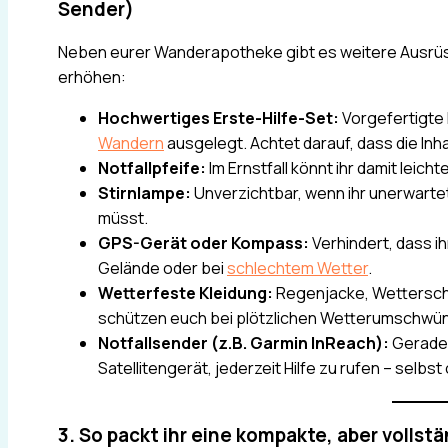
Sender)
Neben eurer Wanderapotheke gibt es weitere Ausrü
erhöhen:
Hochwertiges Erste-Hilfe-Set:
Vorgefertigte 
Wandern
ausgelegt. Achtet darauf, dass die Inh
Notfallpfeife:
Im Ernstfall könnt ihr damit leic
Stirnlampe:
Unverzichtbar, wenn ihr unerwartet
müsst.
GPS-Gerät oder Kompass:
Verhindert, dass ih
Gelände oder bei
schlechtem Wetter
.
Wetterfeste Kleidung:
Regenjacke, Wetterschu
schützen euch bei plötzlichen Wetterumschwü
Notfallsender (z.B. Garmin InReach):
Gerade 
Satellitengerät, jederzeit Hilfe zu rufen – selb
3. So packt ihr eine kompakte, aber vollst