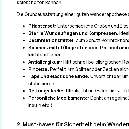
selbst helfen können.
Die Grundausstattung einer guten Wanderapotheke s
Pflasterset:
Unterschiedliche Größen und Blas
Sterile Wundauflagen und Kompressen:
Idea
Desinfektionsmittel:
Zum Schutz vor Infektion
Schmerzmittel (Ibuprofen oder Paracetamol
leichtem Fieber.
Antiallergikum:
Hilft schnell bei allergischen R
Pinzette:
Perfekt, um Splitter oder Zecken sich
Tape und elastische Binde:
Unverzichtbar, u
stabilisieren.
Rettungsdecke:
Ultraleicht und wärmt im Notfa
Persönliche Medikamente:
Denkt an regelmä
Insulin etc.).
2. Must-haves für Sicherheit beim Wandern 