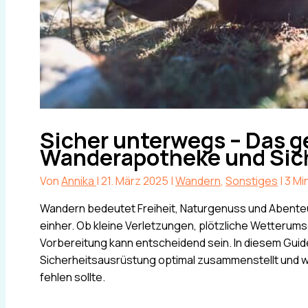
Sicher unterwegs – Das g
Wanderapotheke und Sic
Von
Annika
|
21. März 2025
|
Wandern
,
Sonstiges
|
3 Mi
Wandern bedeutet Freiheit, Naturgenuss und Abente
einher. Ob kleine Verletzungen, plötzliche Wetterum
Vorbereitung kann entscheidend sein. In diesem Guide 
Sicherheitsausrüstung optimal zusammenstellt und 
fehlen sollte.