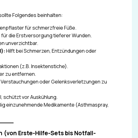
ollte Folgendes beinhalten:
enpflaster für schmerzfreie Füße.
l für die Erstversorgung tieferer Wunden.
en unverzichtbar.
):
Hilft bei Schmerzen, Entzündungen oder
eaktionen (z.B. Insektenstiche).
er zu entfernen.
m Verstauchungen oder Gelenksverletzungen zu
ll, schützt vor Auskühlung.
ßig einzunehmende Medikamente (Asthmaspray,
(von Erste-Hilfe-Sets bis Notfall-